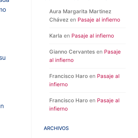
imo
Aura Margarita Martinez
Chávez
en
Pasaje al infierno
Karla
en
Pasaje al infierno
Gianno Cervantes
en
Pasaje
su
al infierno
Francisco Haro
en
Pasaje al
infierno
Francisco Haro
en
Pasaje al
ón
infierno
.
ARCHIVOS