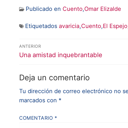
Publicado en
Cuento
,
Omar Elizalde
Etiquetados
avaricia
,
Cuento
,
El Espejo
Navegación
ANTERIOR
de
Entrada
Una amistad inquebrantable
anterior:
entradas
Deja un comentario
Tu dirección de correo electrónico no s
marcados con
*
COMENTARIO
*