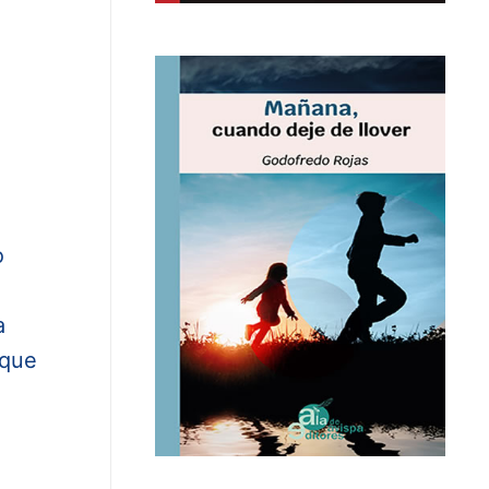
o
a
 que