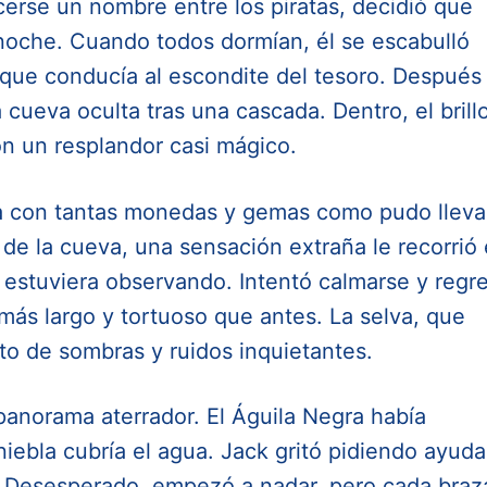
cerse un nombre entre los piratas, decidió que
 noche. Cuando todos dormían, él se escabulló
a que conducía al escondite del tesoro. Después
 cueva oculta tras una cascada. Dentro, el brill
con un resplandor casi mágico.
la con tantas monedas y gemas como pudo lleva
 de la cueva, una sensación extraña le recorrió 
o estuviera observando. Intentó calmarse y regr
más largo y tortuoso que antes. La selva, que
nto de sombras y ruidos inquietantes.
 panorama aterrador. El Águila Negra había
iebla cubría el agua. Jack gritó pidiendo ayuda
ó. Desesperado, empezó a nadar, pero cada bra