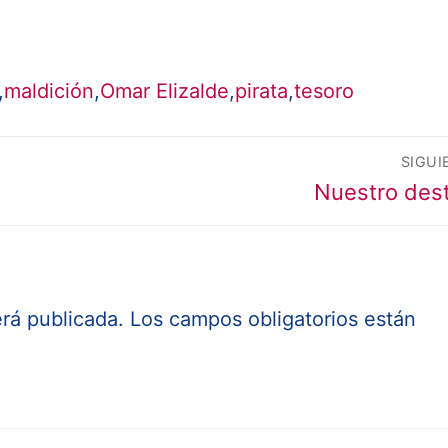
,
maldición
,
Omar Elizalde
,
pirata
,
tesoro
SIGUI
Entrada
Nuestro des
siguiente:
erá publicada.
Los campos obligatorios están