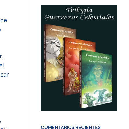
 de
o
r.
el
esar
,
COMENTARIOS RECIENTES
zada