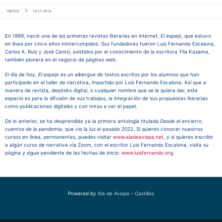
INICIO
HISTORIA
En 1999, nació una de las primeras revistas literarias en internet,
El espejo
, que estuvo
en línea por cinco años ininterrumpidos. Sus fundadores fueron Luis Fernando Escalona,
Carlos A. Ruiz y José Cantú, asistidos por el conocimiento de la escritora Ylia Kazama,
también pionera en el negocio de páginas web.
El día de hoy,
El espejo
es un albergue de textos escritos por los alumnos que han
participado en el taller de narrativa, impartido por Luis Fernando Escalona. Así que a
manera de revista, depósito digital, o cualquier nombre que se le quiera dar, este
espacio es para la difusión de sus trabajos, la integración de sus propuestas literarias
como publicaciones digitales y con miras a ver el papel.
De lo anterior, se ha desprendido ya la primera antología titulada
Desde el encierro,
cuentos de la pandemia
, que vio la luz el pasado 2022. Si quieres conocer nuestros
cursos en línea, permanentes, puedes visitar
www.aladeavispa.net
, y si quieres inscribir
a algún curso de narrativa vía Zoom, con el escritor Luis Fernando Escalona, visita su
página y sigue pendiente de las fechas de inicio:
www.luisfernando.org
.
Powered by
Ala de Avispa
-
Castillos