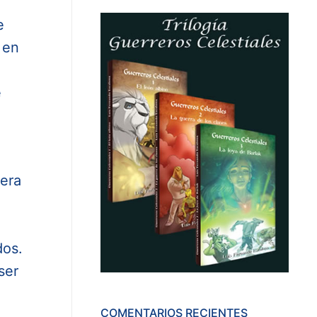
e
 en
e
iera
dos.
ser
COMENTARIOS RECIENTES