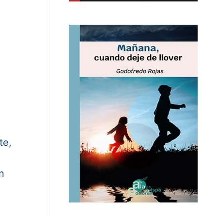
te,
n