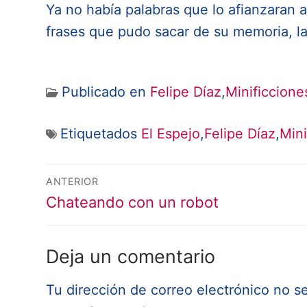
Ya no había palabras que lo afianzaran
frases que pudo sacar de su memoria, las
Publicado en
Felipe Díaz
,
Minificcione
Etiquetados
El Espejo
,
Felipe Díaz
,
Mini
Navegación
ANTERIOR
de
Entrada
Chateando con un robot
anterior:
entradas
Deja un comentario
Tu dirección de correo electrónico no s