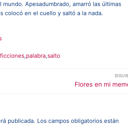
 al mundo. Apesadumbrado, amarró las últimas
 colocó en el cuello y saltó a la nada.
s
ficciones
,
palabra
,
salto
SIGUI
Entrada
Flores en mi mem
siguiente:
erá publicada.
Los campos obligatorios están