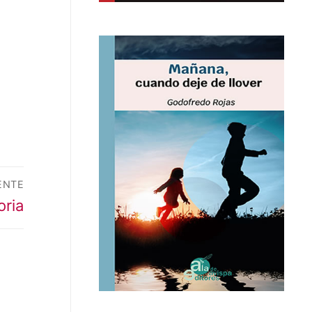
ENTE
oria