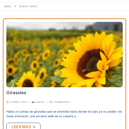
INICIO
RENATA TORRES
Girasoles
22 ENERO, 2025
|
CUENTO
|
1 COMENTARIO
Había un campo de girasoles que se extendía hasta donde los ojos ya no podían ver.
Cada amanecer, una anciana salía de su cabaña y…
LEER MÁS →