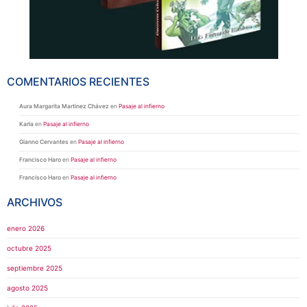
COMENTARIOS RECIENTES
Aura Margarita Martinez Chávez
en
Pasaje al infierno
Karla
en
Pasaje al infierno
Gianno Cervantes
en
Pasaje al infierno
Francisco Haro
en
Pasaje al infierno
Francisco Haro
en
Pasaje al infierno
ARCHIVOS
enero 2026
octubre 2025
septiembre 2025
agosto 2025