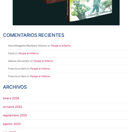
COMENTARIOS RECIENTES
Aura Margarita Martinez Chávez
en
Pasaje al infierno
Karla
en
Pasaje al infierno
Gianno Cervantes
en
Pasaje al infierno
Francisco Haro
en
Pasaje al infierno
Francisco Haro
en
Pasaje al infierno
ARCHIVOS
enero 2026
octubre 2025
septiembre 2025
agosto 2025