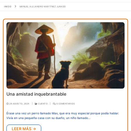
INICIO
MANUEL ALEJANDRO MARTÍNEZ JURADO
Una amistad inquebrantable
28 AGOSTO, 2024
|
CUENTO
|
0 COMENTARIOS
Érase una vez un perro llamado Max, que era muy especial porque podía hablar.
Vivía en una pequeña casa con su dueño, un niño llamado…
LEER MÁS →