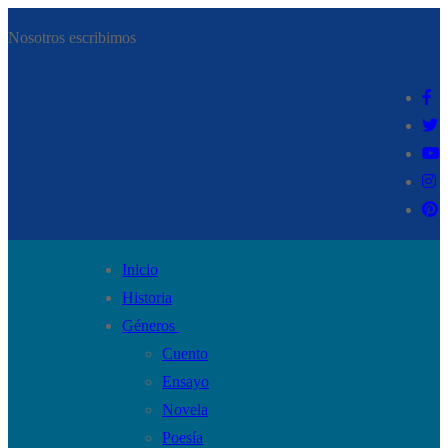
Ir
Menú
Cerrar
Nosotros escribimos
al
contenido
Inicio
Historia
Géneros
Cuento
Ensayo
Novela
Poesía