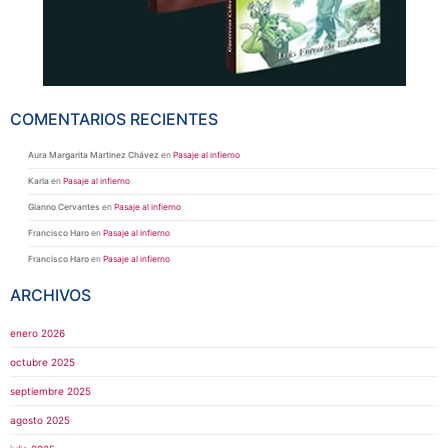
COMENTARIOS RECIENTES
Aura Margarita Martinez Chávez
en
Pasaje al infierno
Karla
en
Pasaje al infierno
Gianno Cervantes
en
Pasaje al infierno
Francisco Haro
en
Pasaje al infierno
Francisco Haro
en
Pasaje al infierno
ARCHIVOS
enero 2026
octubre 2025
septiembre 2025
agosto 2025