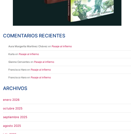
COMENTARIOS RECIENTES
Aura Margarita Martinez Chávez
en
Pasaje al infierno
Karla
en
Pasaje al infierno
Gianno Cervantes
en
Pasaje al infierno
Francisco Haro
en
Pasaje al infierno
Francisco Haro
en
Pasaje al infierno
ARCHIVOS
enero 2026
octubre 2025
septiembre 2025
agosto 2025