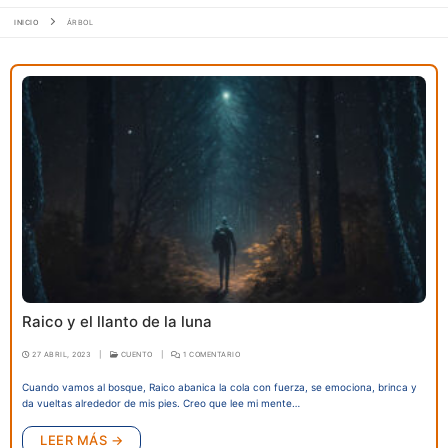
INICIO
ÁRBOL
Raico y el llanto de la luna
27 ABRIL, 2023
|
CUENTO
|
1 COMENTARIO
Cuando vamos al bosque, Raico abanica la cola con fuerza, se emociona, brinca y
da vueltas alrededor de mis pies. Creo que lee mi mente…
LEER MÁS →