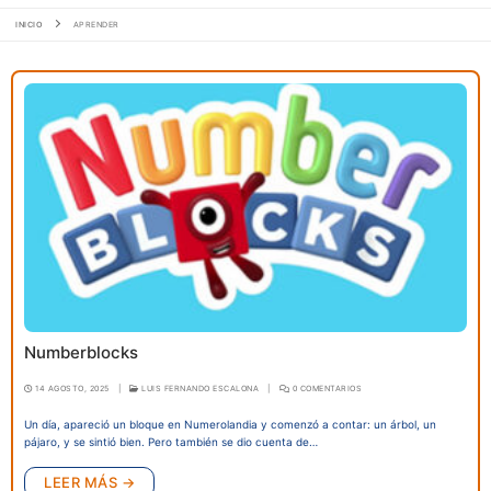
INICIO
APRENDER
Numberblocks
14 AGOSTO, 2025
|
LUIS FERNANDO ESCALONA
|
0 COMENTARIOS
Un día, apareció un bloque en Numerolandia y comenzó a contar: un árbol, un
pájaro, y se sintió bien. Pero también se dio cuenta de…
LEER MÁS →