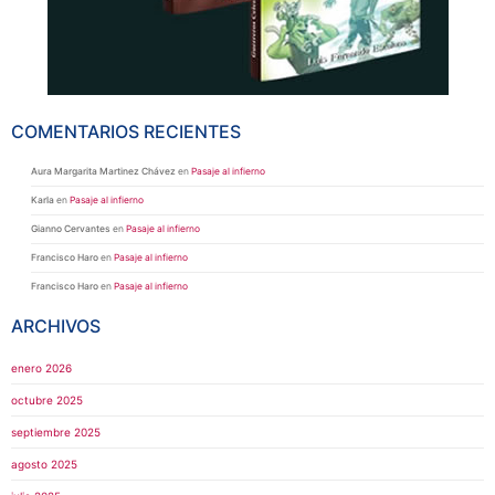
COMENTARIOS RECIENTES
Aura Margarita Martinez Chávez
en
Pasaje al infierno
Karla
en
Pasaje al infierno
Gianno Cervantes
en
Pasaje al infierno
Francisco Haro
en
Pasaje al infierno
Francisco Haro
en
Pasaje al infierno
ARCHIVOS
enero 2026
octubre 2025
septiembre 2025
agosto 2025