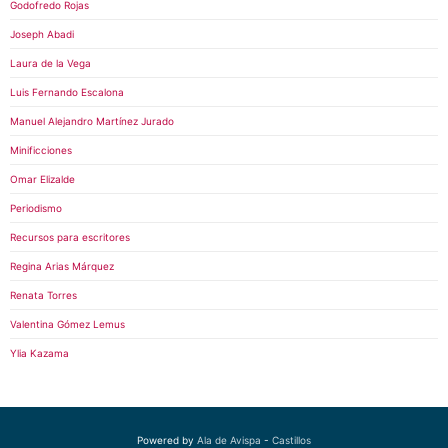
Godofredo Rojas
Joseph Abadi
Laura de la Vega
Luis Fernando Escalona
Manuel Alejandro Martínez Jurado
Minificciones
Omar Elizalde
Periodismo
Recursos para escritores
Regina Arias Márquez
Renata Torres
Valentina Gómez Lemus
Ylia Kazama
Powered by
Ala de Avispa
-
Castillos