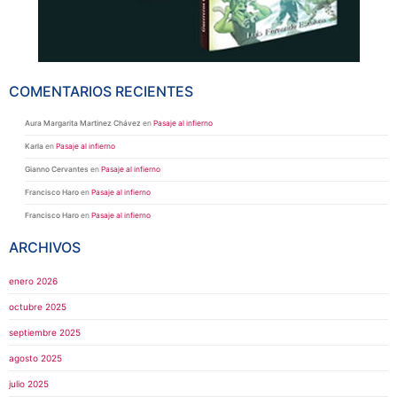
COMENTARIOS RECIENTES
Aura Margarita Martinez Chávez
en
Pasaje al infierno
Karla
en
Pasaje al infierno
Gianno Cervantes
en
Pasaje al infierno
Francisco Haro
en
Pasaje al infierno
Francisco Haro
en
Pasaje al infierno
ARCHIVOS
enero 2026
octubre 2025
septiembre 2025
agosto 2025
julio 2025