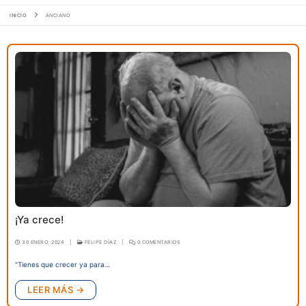
INICIO
ANCIANO
¡Ya crece!
30 ENERO, 2024
|
FELIPE DÍAZ
|
0 COMENTARIOS
“Tienes que crecer ya para…
LEER MÁS →